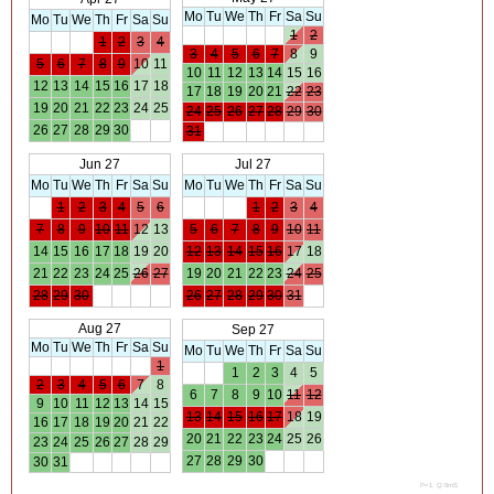
Mo
Tu
We
Th
Fr
Sa
Su
Mo
Tu
We
Th
Fr
Sa
Su
1
2
1
2
3
4
3
4
5
6
7
8
9
5
6
7
8
9
10
11
10
11
12
13
14
15
16
12
13
14
15
16
17
18
17
18
19
20
21
22
23
19
20
21
22
23
24
25
24
25
26
27
28
29
30
26
27
28
29
30
31
Jun 27
Jul 27
Mo
Tu
We
Th
Fr
Sa
Su
Mo
Tu
We
Th
Fr
Sa
Su
1
2
3
4
5
6
1
2
3
4
7
8
9
10
11
12
13
5
6
7
8
9
10
11
14
15
16
17
18
19
20
12
13
14
15
16
17
18
21
22
23
24
25
26
27
19
20
21
22
23
24
25
28
29
30
26
27
28
29
30
31
Aug 27
Sep 27
Mo
Tu
We
Th
Fr
Sa
Su
Mo
Tu
We
Th
Fr
Sa
Su
1
1
2
3
4
5
2
3
4
5
6
7
8
6
7
8
9
10
11
12
9
10
11
12
13
14
15
13
14
15
16
17
18
19
16
17
18
19
20
21
22
20
21
22
23
24
25
26
23
24
25
26
27
28
29
27
28
29
30
30
31
P=1. Q:0mS