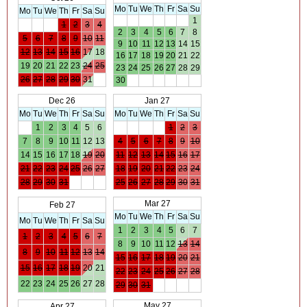
Mo
Tu
We
Th
Fr
Sa
Su
Mo
Tu
We
Th
Fr
Sa
Su
1
1
2
3
4
2
3
4
5
6
7
8
5
6
7
8
9
10
11
9
10
11
12
13
14
15
12
13
14
15
16
17
18
16
17
18
19
20
21
22
19
20
21
22
23
24
25
23
24
25
26
27
28
29
26
27
28
29
30
31
30
Dec 26
Jan 27
Mo
Tu
We
Th
Fr
Sa
Su
Mo
Tu
We
Th
Fr
Sa
Su
1
2
3
4
5
6
1
2
3
7
8
9
10
11
12
13
4
5
6
7
8
9
10
14
15
16
17
18
19
20
11
12
13
14
15
16
17
21
22
23
24
25
26
27
18
19
20
21
22
23
24
28
29
30
31
25
26
27
28
29
30
31
Mar 27
Feb 27
Mo
Tu
We
Th
Fr
Sa
Su
Mo
Tu
We
Th
Fr
Sa
Su
1
2
3
4
5
6
7
1
2
3
4
5
6
7
8
9
10
11
12
13
14
8
9
10
11
12
13
14
15
16
17
18
19
20
21
15
16
17
18
19
20
21
22
23
24
25
26
27
28
22
23
24
25
26
27
28
29
30
31
May 27
Apr 27