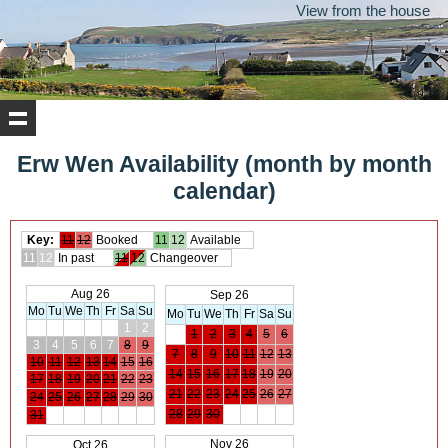
View from the house
Erw Wen Availability (month by month
calendar)
Key:
11
12
Booked
11
12
Available
11
12
In past
11
12
Changeover
Aug 26
Sep 26
Mo
Tu
We
Th
Fr
Sa
Su
Mo
Tu
We
Th
Fr
Sa
Su
1
2
1
2
3
4
5
6
3
4
5
6
7
8
9
7
8
9
10
11
12
13
10
11
12
13
14
15
16
14
15
16
17
18
19
20
17
18
19
20
21
22
23
21
22
23
24
25
26
27
24
25
26
27
28
29
30
28
29
30
31
Nov 26
Oct 26